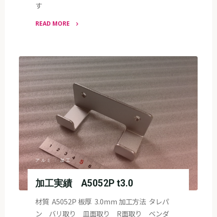
す
READ MORE
"加
工
実
績
A5052P
t2.0"
アルミ
/
加工
加工実績 A5052P t3.0
材質 A5052P 板厚 3.0mm 加工方法 タレパ
ン バリ取り 皿面取り R面取り ベンダ