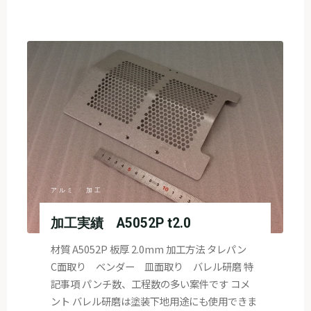
"加
工
実
績
SPCC
t1.6"
アルミ
/
加工
加工実績 A5052P t2.0
材質 A5052P 板厚 2.0mm 加工方法 タレパン
C面取り ベンダー 皿面取り バレル研磨 特
記事項 パンチ数、工程数の多い案件です コメ
ント バレル研磨は塗装下地用途にも使用できま