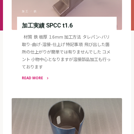
加工
/
鉄
加工実績 SPCC t1.6
材質 鉄 板厚 1.6mm 加工方法 タレパン-バリ
取り-曲げ-溶接-仕上げ 特記事項 飛び出した箇
所の仕上がりが簡単では有りませんでした コメ
ント 小物中心となりますが溶接部品加工も行っ
ております
READ MORE
"加
工
実
績
SPCC
t1.6"