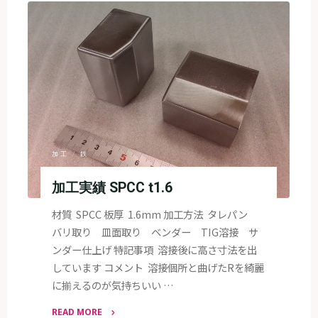
実
績
A5052P
t1.0"
加工
/
鉄
加工実績 SPCC t1.6
材質 SPCC 板厚 1.6mm 加工方法 タレパン
バリ取り 皿面取り ベンダー TIG溶接 サ
ンダー仕上げ 特記事項 溶接後に高さ寸法を出
しています コメント 溶接個所と曲げたRを綺麗
に揃えるのが気持ちいい …
READ MORE