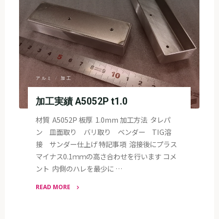
t2.0"
アルミ
/
加工
加工実績 A5052P t1.0
材質 A5052P 板厚 1.0mm 加工方法 タレパ
ン 皿面取り バリ取り ベンダー TIG溶
接 サンダー仕上げ 特記事項 溶接後にプラス
マイナス0.1ｍｍの高さ合わせを行います コメ
ント 内側のハレを最少に …
READ MORE
"加
工