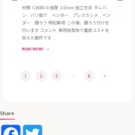
材質 C2680-0 板厚 1.0mm 加工方法 タレパ
ン バリ取り ベンダー プレスカシメ ベン
ダー 銀ろう 特記事項 この後、銀ろう付けを
行います コメント 専用金型有で量産コストを
抑えた案件です
READ MORE
"加
工
実
1
2
3
…
6
績
投
C2680O
t1.0"
稿
Share
の
Facebook
Twitter