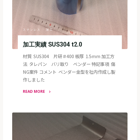
ステンレス
/
加工
加工実績 SUS304 t2.0
材質 SUS304 片研＃400 板厚 1.5mm 加工方
法 タレパン バリ取り ベンダー 特記事項 傷
NG案件 コメント ベンダー金型を社内作成し製
作しました
READ MORE
"加
工
実
績
SUS304
t2.0"