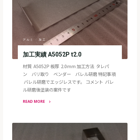
アルミ
/
加工
加工実績 A5052P t2.0
材質 A5052P 板厚 2.0mm 加工方法 タレパ
ン バリ取り ベンダー バレル研磨 特記事項
バレル研磨でエッジレスです。 コメント バレ
ル研磨後塗装の案件です
READ MORE
"加
工
実
績
A5052P