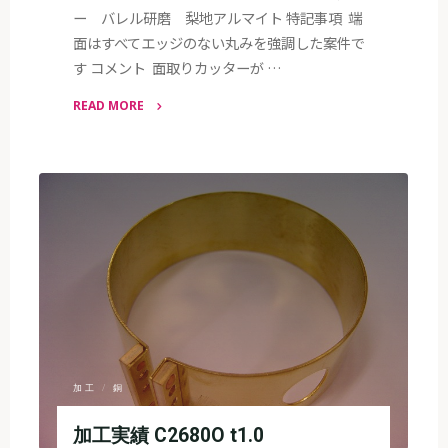
ー バレル研磨 梨地アルマイト 特記事項 端
面はすべてエッジのない丸みを強調した案件で
す コメント 面取りカッターが …
READ MORE
"加
工
実
績
A5052P
t3.0"
加工
/
銅
加工実績 C2680O t1.0