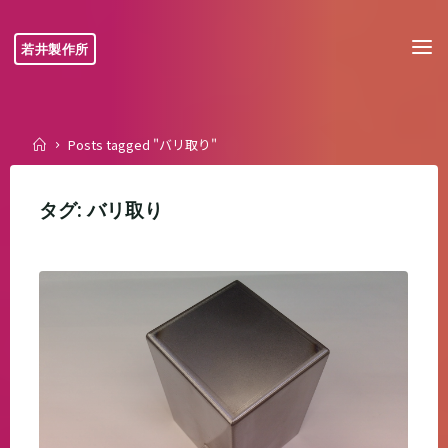
Skip
to
若井製作所
content
Home
Posts tagged "バリ取り"
タグ:
バリ取り