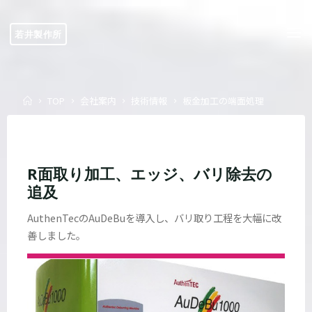
Skip
to
若井製作所
content
Home
TOP
会社案内
技術情報
板金加工の端面処理
R面取り加工、エッジ、バリ除去の
追及
AuthenTecのAuDeBuを導入し、バリ取り工程を大幅に改
善しました。