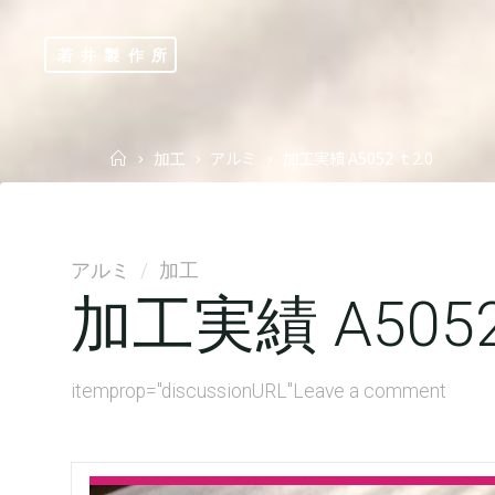
Skip
to
若井製作所
content
Home
加工
アルミ
加工実績 A5052 ｔ2.0
アルミ
/
加工
加工実績 A5052
itemprop="discussionURL"
Leave a comment