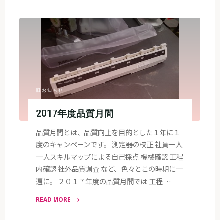
井
製
作
所
の
夏
季
休
旧お知らせ
暇"
2017年度品質月間
品質月間とは、品質向上を目的とした１年に１
度のキャンペーンです。 測定器の校正 社員一人
一人スキルマップによる自己採点 機械確認 工程
内確認 社外品質調査 など、色々とこの時期に一
遍に。 ２０１７年度の品質月間では 工程 …
READ MORE
"2017