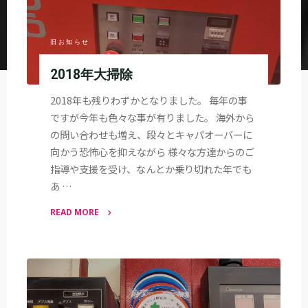
旧お知らせ
2018年大掃除
2018年も残りわずかとなりました。 毎年の事
ですが今年も色々な事が有りました。 海外から
の問い合わせも増え、段々とキャパオーバーに
向かう恐怖心を抑えながら 様々な方達からのご
指導や支援を受け、なんとか乗り切れた年でも
あ …
READ MORE
"2018
年
大
掃
除"