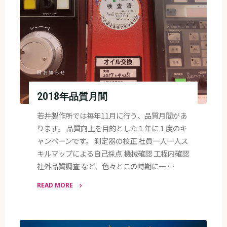
旧お知らせ
2018年品質月間
若井製作所では毎年11月に行う、品質月間があ
ります。 品質向上を目的とした１年に１度のキ
ャンペーンです。 測定器の校正 社員一人一人ス
キルマップによる自己採点 機械確認 工程内確認
社外品質調査 など、色々とこの時期に一 …
READ MORE
"2018
年
品