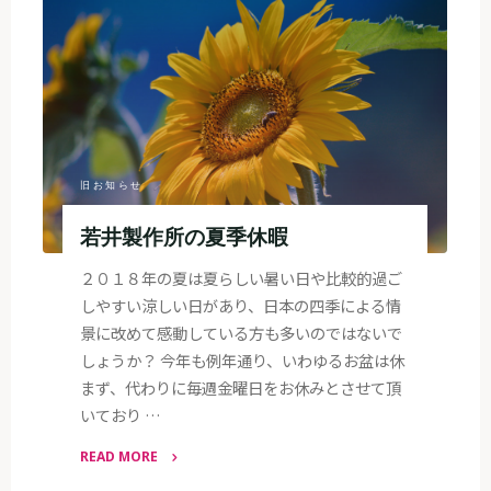
質
月
間"
旧お知らせ
若井製作所の夏季休暇
２０１８年の夏は夏らしい暑い日や比較的過ご
しやすい涼しい日があり、日本の四季による情
景に改めて感動している方も多いのではないで
しょうか？ 今年も例年通り、いわゆるお盆は休
まず、代わりに毎週金曜日をお休みとさせて頂
いており …
READ MORE
"若